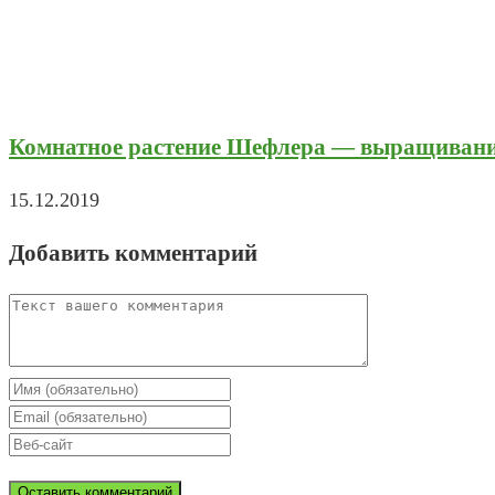
Комнатное растение Шефлера — выращивание
15.12.2019
Добавить комментарий
Comment
Enter
your
Enter
name
your
Enter
or
email
your