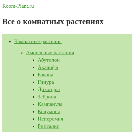
Перейти
Room-Plant.ru
к
Все о комнатных растениях
содержимому
Комнатные растения
Ампельные растения
Абутилон
Акалифа
Бакопа
Гинура
Дихондра
Зебрина
Кампанула
Колумнея
Пеперомия
Рипсалис