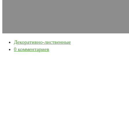
Рубрика
Декоративно-лиственные
записи
Комментарии
0 комментариев
к
записи: