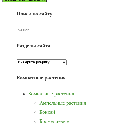
username
website
URL
Поиск по сайту
(optional)
Искать:
Разделы сайта
Разделы
сайта
Комнатные растения
Комнатные растения
Ампельные растения
Бонсай
Бромелиевые