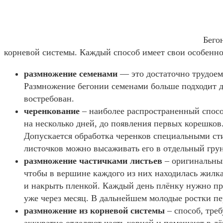
Бего
корневой системы. Каждый способ имеет свои особенно
размножение семенами
— это достаточно трудоемк
Размножение бегонии семенами больше подходит д
востребован.
черенкование
– наиболее распространенный способ
на несколько дней, до появления первых корешков
Допускается обработка черенков специальными ст
листочков можно высаживать его в отдельный грун
размножение частичками листьев
– оригинальный
чтобы в вершине каждого из них находилась жилка
и накрыть пленкой. Каждый день плёнку нужно пр
уже через месяц. В дальнейшем молодые ростки п
размножение из корневой системы
– способ, тре
аккуратно отделяют часть корней и помещают в лё