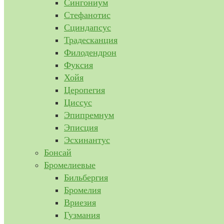
Сингониум
Стефанотис
Сциндапсус
Традесканция
Филодендрон
Фуксия
Хойя
Церопегия
Циссус
Эпипремнум
Эписция
Эсхинантус
Бонсай
Бромелиевые
Бильбергия
Бромелия
Вриезия
Гузмания