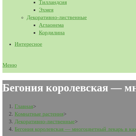
Тилландсия
Эхмея
Декоративно-лиственные
Аглаонема
Кордилина
Интересное
Меню
Бегония королевская — м
Главная
>
Комнатные растения
>
Декоративно-лиственные
>
Бегония королевская — многоцветный лекарь в ка