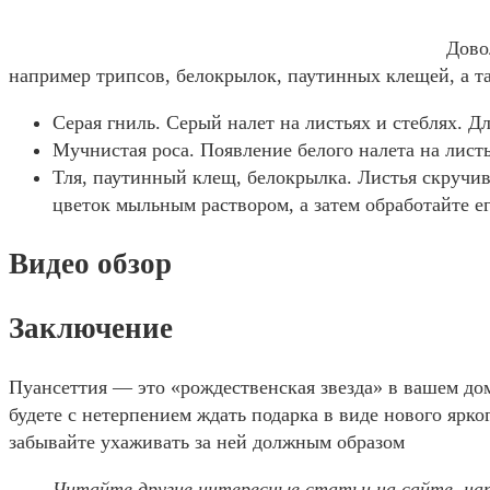
Дово
например трипсов, белокрылок, паутинных клещей, а т
Серая гниль. Серый налет на листьях и стеблях. Д
Мучнистая роса. Появление белого налета на лис
Тля, паутинный клещ, белокрылка. Листья скручив
цветок мыльным раствором, а затем обработайте е
Видео обзор
Заключение
Пуансеттия — это «рождественская звезда» в вашем дом
будете с нетерпением ждать подарка в виде нового ярко
забывайте ухаживать за ней должным образом
Читайте другие интересные статьи на сайте, на