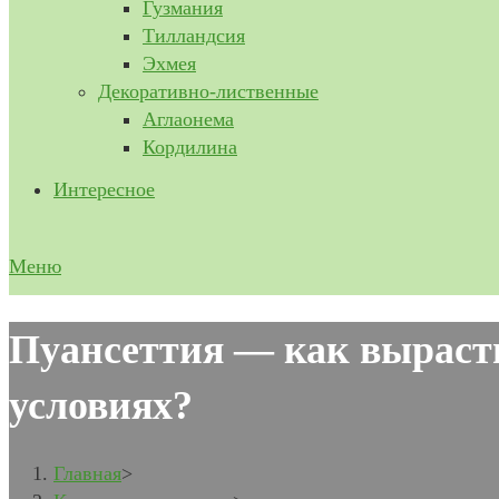
Гузмания
Тилландсия
Эхмея
Декоративно-лиственные
Аглаонема
Кордилина
Интересное
Меню
Пуансеттия — как выраст
условиях?
Главная
>