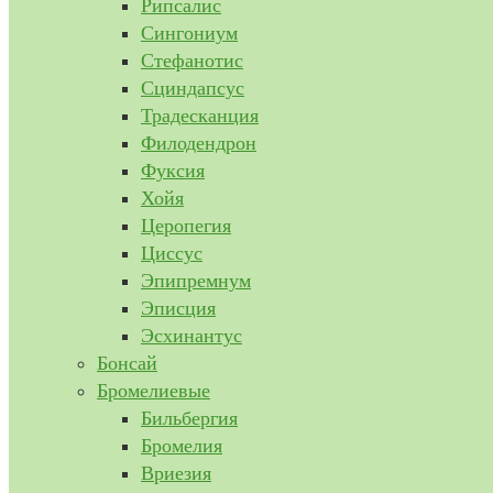
Рипсалис
Сингониум
Стефанотис
Сциндапсус
Традесканция
Филодендрон
Фуксия
Хойя
Церопегия
Циссус
Эпипремнум
Эписция
Эсхинантус
Бонсай
Бромелиевые
Бильбергия
Бромелия
Вриезия