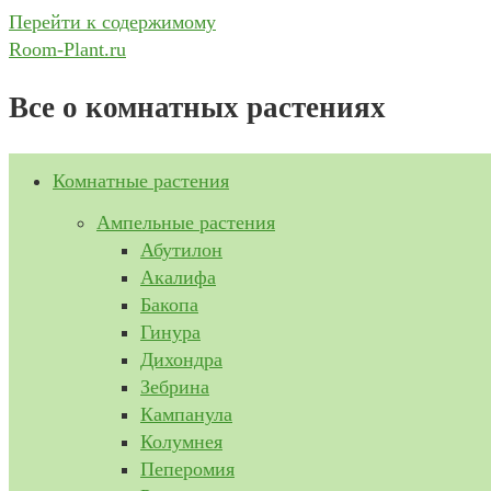
Перейти к содержимому
Room-Plant.ru
Все о комнатных растениях
Комнатные растения
Ампельные растения
Абутилон
Акалифа
Бакопа
Гинура
Дихондра
Зебрина
Кампанула
Колумнея
Пеперомия