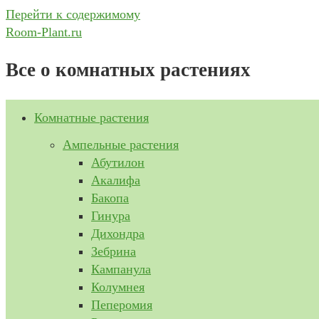
Перейти к содержимому
Room-Plant.ru
Все о комнатных растениях
Комнатные растения
Ампельные растения
Абутилон
Акалифа
Бакопа
Гинура
Дихондра
Зебрина
Кампанула
Колумнея
Пеперомия