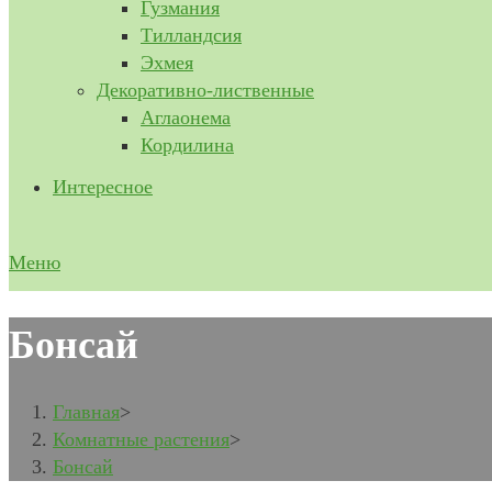
Гузмания
Тилландсия
Эхмея
Декоративно-лиственные
Аглаонема
Кордилина
Интересное
Меню
Бонсай
Главная
>
Комнатные растения
>
Бонсай