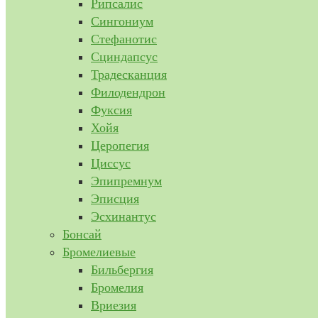
Рипсалис
Сингониум
Стефанотис
Сциндапсус
Традесканция
Филодендрон
Фуксия
Хойя
Церопегия
Циссус
Эпипремнум
Эписция
Эсхинантус
Бонсай
Бромелиевые
Бильбергия
Бромелия
Вриезия