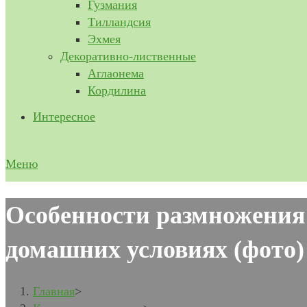
Гузмания
Тилландсия
Эхмея
Декоративно-лиственные
Аглаонема
Кордилина
Интересное
Меню
Особенности размножения и
домашних условиях (фото)
Главная
>