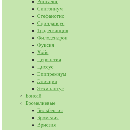
Рипсалис
Сингониум
Стефанотис
Сциндапсус
Традесканция
Филодендрон
Фуксия
Хойя
Церопегия
Циссус
Эпипремнум
Эписция
Эсхинантус
Бонсай
Бромелиевые
Бильбергия
Бромелия
Вриезия