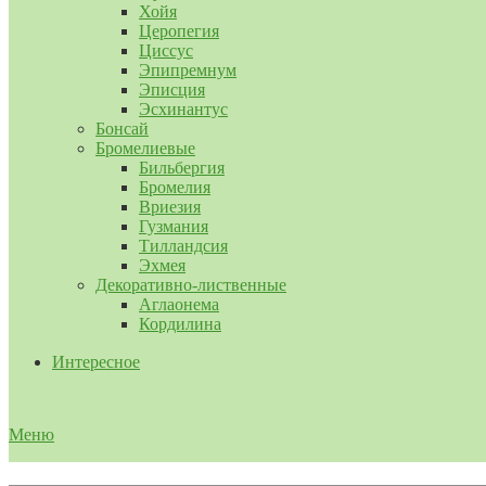
Хойя
Церопегия
Циссус
Эпипремнум
Эписция
Эсхинантус
Бонсай
Бромелиевые
Бильбергия
Бромелия
Вриезия
Гузмания
Тилландсия
Эхмея
Декоративно-лиственные
Аглаонема
Кордилина
Интересное
Меню