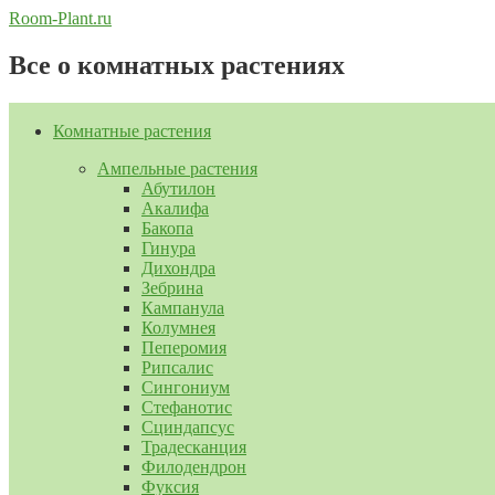
Перейти
Room-Plant.ru
к
содержимому
Все о комнатных растениях
Комнатные растения
Ампельные растения
Абутилон
Акалифа
Бакопа
Гинура
Дихондра
Зебрина
Кампанула
Колумнея
Пеперомия
Рипсалис
Сингониум
Стефанотис
Сциндапсус
Традесканция
Филодендрон
Фуксия