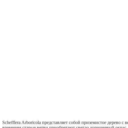
Schefflera Arboricola представляет собой приземистое дерево с
временем старые ветви приобретают светло-коричневый окрас