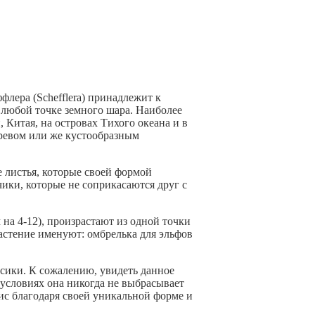
лера (Schefflera) принадлежит к
 любой точке земного шара. Наиболее
 Китая, на островах Тихого океана и в
ревом или же кустообразным
 листья, которые своей формой
ики, которые не соприкасаются друг с
на 4-12), произрастают из одной точки
астение именуют: омбрелька для эльфов
ики. К сожалению, увидеть данное
 условиях она никогда не выбрасывает
ис благодаря своей уникальной форме и