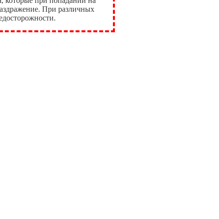
, которые при попадании на
аздражение. При различных
редосторожности.