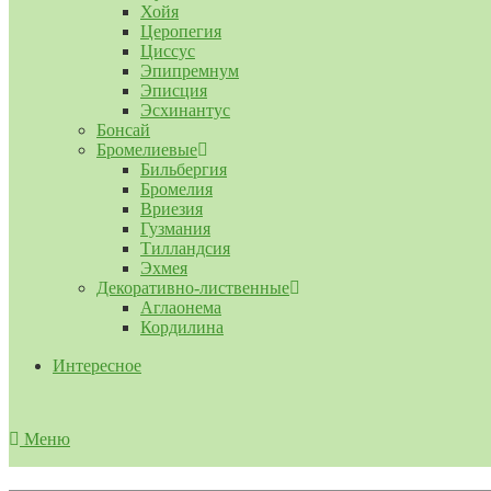
Хойя
Церопегия
Циссус
Эпипремнум
Эписция
Эсхинантус
Бонсай
Бромелиевые
Бильбергия
Бромелия
Вриезия
Гузмания
Тилландсия
Эхмея
Декоративно-лиственные
Аглаонема
Кордилина
Интересное
Меню