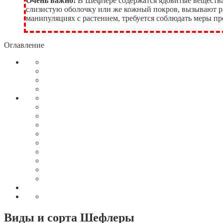
Очень важно!
В Шефлере содержатся ядовитые вещества
слизистую оболочку или же кожный покров, вызывают р
манипуляциях с растением, требуется соблюдать меры п
Оглавление
Виды и сорта Шефлеры