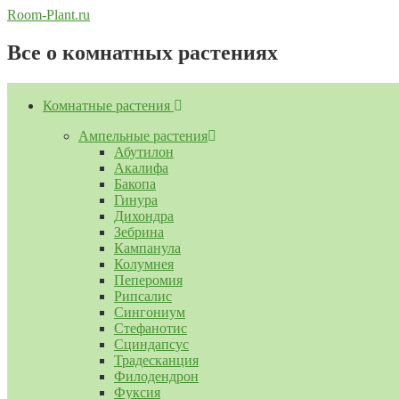
Перейти
Room-Plant.ru
к
содержимому
Все о комнатных растениях
Комнатные растения
Ампельные растения
Абутилон
Акалифа
Бакопа
Гинура
Дихондра
Зебрина
Кампанула
Колумнея
Пеперомия
Рипсалис
Сингониум
Стефанотис
Сциндапсус
Традесканция
Филодендрон
Фуксия