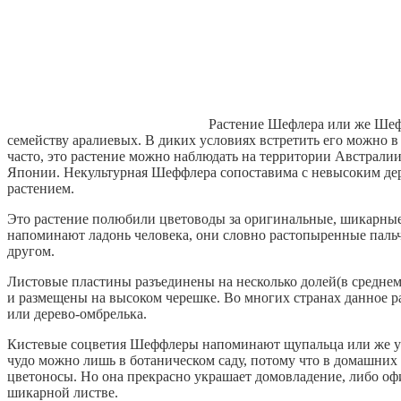
Растение Шефлера или же Шефф
семейству аралиевых. В диких условиях встретить его можно в
часто, это растение можно наблюдать на территории Австралии,
Японии. Некультурная Шеффлера сопоставима с невысоким де
растением.
Это растение полюбили цветоводы за оригинальные, шикарные
напоминают ладонь человека, они словно растопыренные пальч
другом.
Листовые пластины разъединены на несколько долей(в среднем 
и размещены на высоком черешке. Во многих странах данное р
или дерево-омбрелька.
Кистевые соцветия Шеффлеры напоминают щупальца или же ус
чудо можно лишь в ботаническом саду, потому что в домашних
цветоносы. Но она прекрасно украшает домовладение, либо оф
шикарной листве.