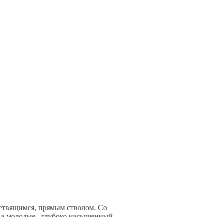
 ветвящимся, прямым стволом. Со
, а молодые –глубоко насыщенный