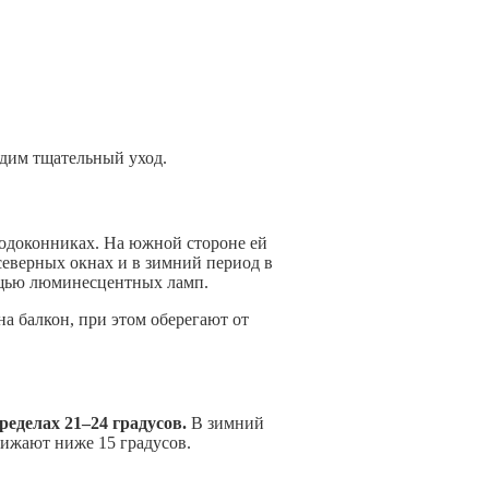
одим тщательный уход.
подоконниках. На южной стороне ей
северных окнах и в зимний период в
щью люминесцентных ламп.
на балкон, при этом оберегают от
ределах 21–24 градусов.
В зимний
нижают ниже 15 градусов.