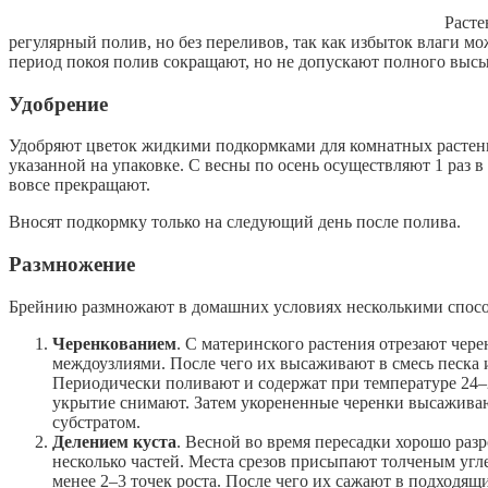
Расте
регулярный полив, но без переливов, так как избыток влаги м
период покоя полив сокращают, но не допускают полного высы
Удобрение
Удобряют цветок жидкими подкормками для комнатных растени
указанной на упаковке. С весны по осень осуществляют 1 раз в 
вовсе прекращают.
Вносят подкормку только на следующий день после полива.
Размножение
Брейнию размножают в домашних условиях несколькими спос
Черенкованием
. С материнского растения отрезают чере
междоузлиями. После чего их высаживают в смесь песка 
Периодически поливают и содержат при температуре 24–2
укрытие снимают. Затем укорененные черенки высаживаю
субстратом.
Делением куста
. Весной во время пересадки хорошо раз
несколько частей. Места срезов присыпают толченым угл
менее 2–3 точек роста. После чего их сажают в подходящ