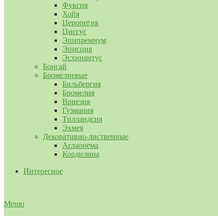
Фуксия
Хойя
Церопегия
Циссус
Эпипремнум
Эписция
Эсхинантус
Бонсай
Бромелиевые
Бильбергия
Бромелия
Вриезия
Гузмания
Тилландсия
Эхмея
Декоративно-лиственные
Аглаонема
Кордилина
Интересное
Меню