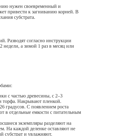
нию нужен своевременный и
ожет привести к загниванию корней. В
хания субстрата.
й. Разводят согласно инструкции
2 недели, а зимой 1 раз в месяц или
обами:
нки с частью древесины, с 2–3
и торфа. Накрывают пленкой.
6 градусов. С появлением роста
т в отдельные емкости с питательным
росшиеся экземпляры разделяют на
ем. На каждой деленке оставляют не
ий субстрат и увлажняют.