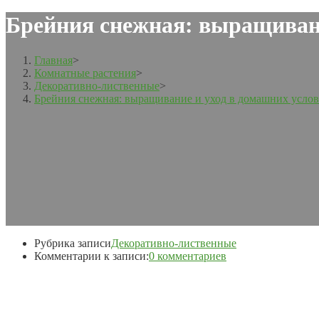
Брейния снежная: выращивани
Главная
>
Комнатные растения
>
Декоративно-лиственные
>
Брейния снежная: выращивание и уход в домашних усло
Рубрика записи
Декоративно-лиственные
Комментарии к записи:
0 комментариев