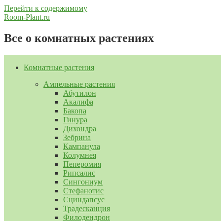
Перейти к содержимому
Room-Plant.ru
Все о комнатных растениях
Комнатные растения
Ампельные растения
Абутилон
Акалифа
Бакопа
Гинура
Дихондра
Зебрина
Кампанула
Колумнея
Пеперомия
Рипсалис
Сингониум
Стефанотис
Сциндапсус
Традесканция
Филодендрон