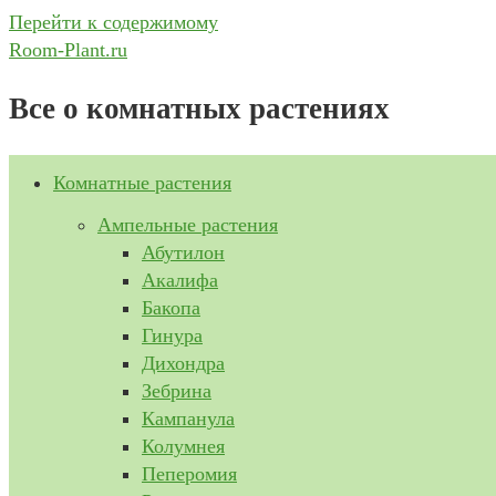
Перейти к содержимому
Room-Plant.ru
Все о комнатных растениях
Комнатные растения
Ампельные растения
Абутилон
Акалифа
Бакопа
Гинура
Дихондра
Зебрина
Кампанула
Колумнея
Пеперомия