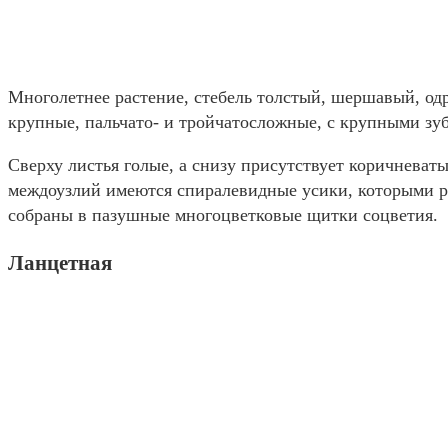
Многолетнее растение, стебель толстый, шершавый, одр
крупные, пальчато- и тройчатосложные, с крупными зу
Сверху листья голые, а снизу присутствует коричневат
междоузлий имеются спиралевидные усики, которыми ра
собраны в пазушные многоцветковые щитки соцветия.
Ланцетная