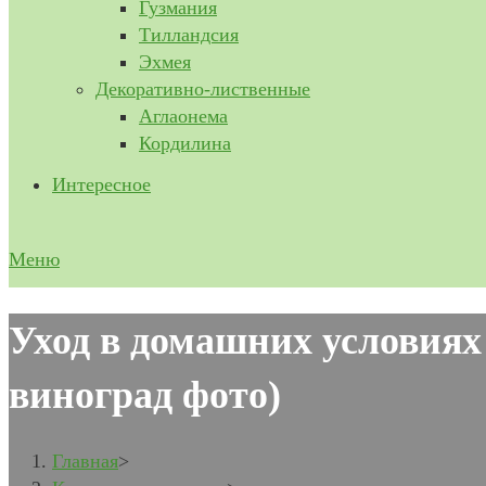
Гузмания
Тилландсия
Эхмея
Декоративно-лиственные
Аглаонема
Кордилина
Интересное
Меню
Уход в домашних условиях
виноград фото)
Главная
>