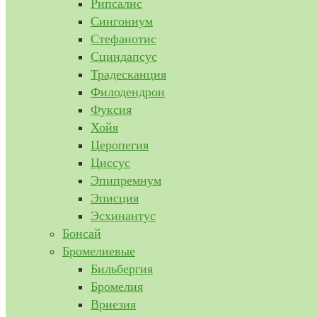
Рипсалис
Сингониум
Стефанотис
Сциндапсус
Традесканция
Филодендрон
Фуксия
Хойя
Церопегия
Циссус
Эпипремнум
Эписция
Эсхинантус
Бонсай
Бромелиевые
Бильбергия
Бромелия
Вриезия