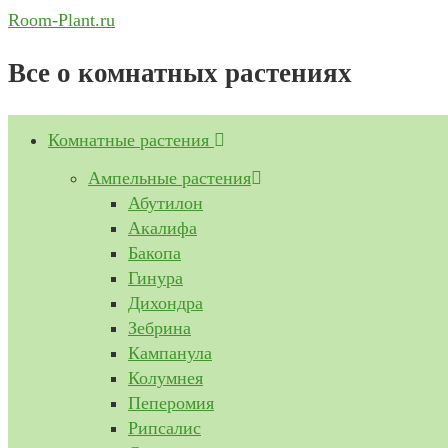
Перейти
Room-Plant.ru
к
Все о комнатных растениях
содержимому
Комнатные растения
Ампельные растения
Абутилон
Акалифа
Бакопа
Гинура
Дихондра
Зебрина
Кампанула
Колумнея
Пеперомия
Рипсалис