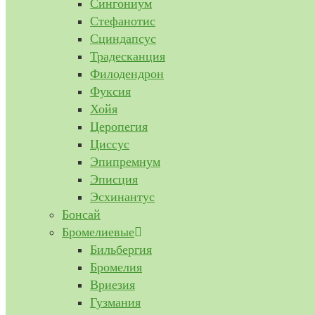
Сингониум
Стефанотис
Сциндапсус
Традесканция
Филодендрон
Фуксия
Хойя
Церопегия
Циссус
Эпипремнум
Эписция
Эсхинантус
Бонсай
Бромелиевые
Бильбергия
Бромелия
Вриезия
Гузмания