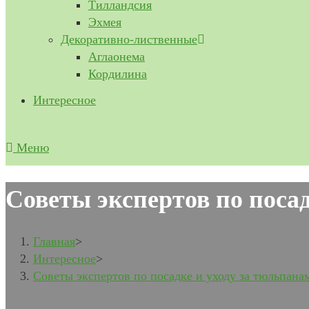
Тилландсия
Эхмея
Декоративно-лиственные
Аглаонема
Кордилина
Интересное
Меню
Советы экспертов по поса
Главная
>
Интересное
>
Советы экспертов по посадке и уходу за тюльпана