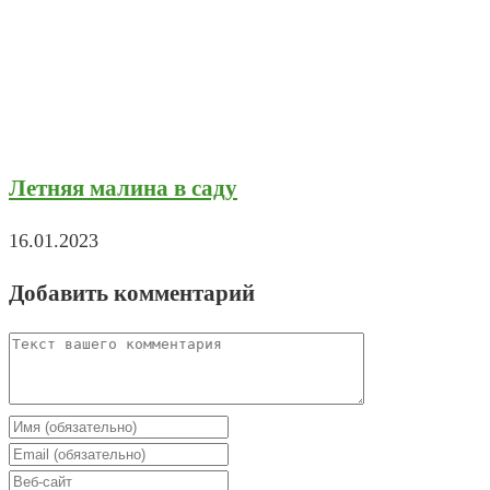
Летняя малина в саду
16.01.2023
Добавить комментарий
Comment
Enter
your
Enter
name
your
Enter