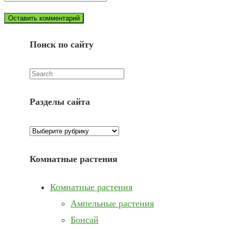
or
email
your
username
website
URL
Поиск по сайту
(optional)
Искать:
Разделы сайта
Разделы
сайта
Комнатные растения
Комнатные растения
Ампельные растения
Бонсай