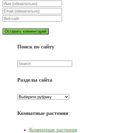
Enter
your
Enter
name
your
Enter
or
email
your
username
website
URL
Поиск по сайту
(optional)
Искать:
Разделы сайта
Разделы
сайта
Комнатные растения
Комнатные растения