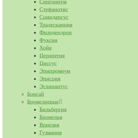
Сингониум
Стефанотис
Сциндапсус
Традесканция
Филодендрон
Фуксия
Хойя
Церопегия
Циссус
Эпипремнум
Эписция
Эсхинантус
Бонсай
Бромелиевые
Бильбергия
Бромелия
Вриезия
Гузмания