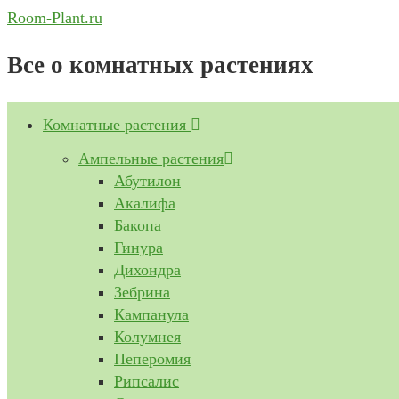
Перейти
Room-Plant.ru
к
Все о комнатных растениях
содержимому
Комнатные растения
Ампельные растения
Абутилон
Акалифа
Бакопа
Гинура
Дихондра
Зебрина
Кампанула
Колумнея
Пеперомия
Рипсалис