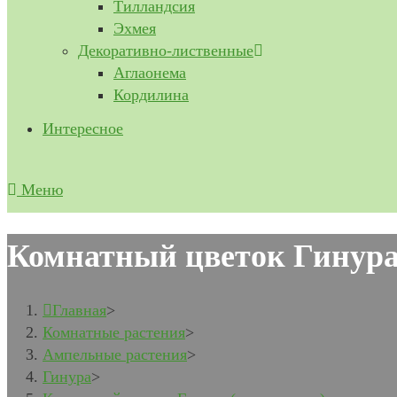
Тилландсия
Эхмея
Декоративно-лиственные
Аглаонема
Кордилина
Интересное
Меню
Комнатный цветок Гинура
Главная
>
Комнатные растения
>
Ампельные растения
>
Гинура
>